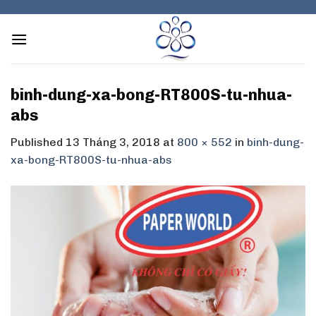
Skip
to
content
binh-dung-xa-bong-RT800S-tu-nhua-
abs
Published
13 Tháng 3, 2018
at
800 × 552
in
binh-dung-
xa-bong-RT800S-tu-nhua-abs