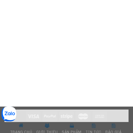
TRANG CHỦ
GIỚI THIỆU
SẢN PHẨM
TIN TỨC
BÁO GIÁ