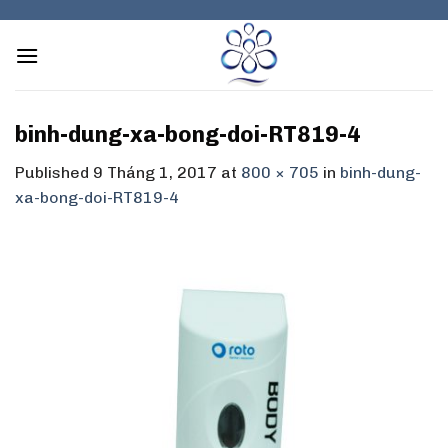
Skip
to
content
binh-dung-xa-bong-doi-RT819-4
Published
9 Tháng 1, 2017
at
800 × 705
in
binh-dung-
xa-bong-doi-RT819-4