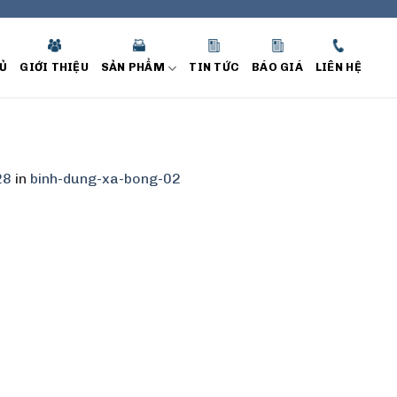
Ủ
GIỚI THIỆU
SẢN PHẨM
TIN TỨC
BÁO GIÁ
LIÊN HỆ
28
in
binh-dung-xa-bong-02