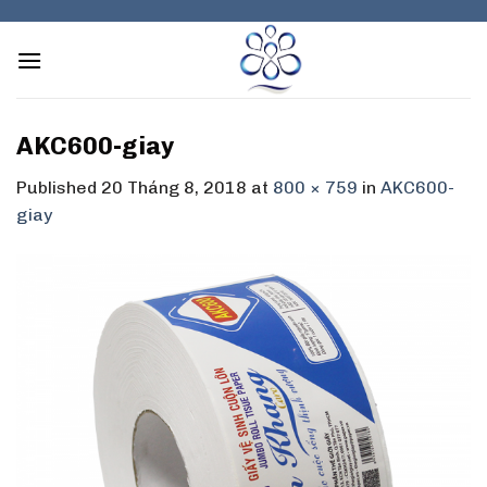
Skip
to
content
AKC600-giay
Published
20 Tháng 8, 2018
at
800 × 759
in
AKC600-
giay