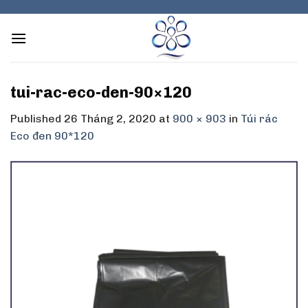
Skip
to
content
tui-rac-eco-den-90×120
Published
26 Tháng 2, 2020
at
900 × 903
in
Túi rác
Eco đen 90*120