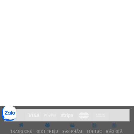
TRANG CHỦ
GIỚI THIỆU
SẢN PHẨM
TIN TỨC
BÁO GIÁ