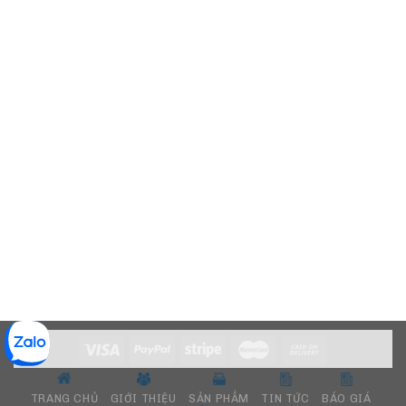
TRANG CHỦ
GIỚI THIỆU
SẢN PHẨM
TIN TỨC
BÁO GIÁ