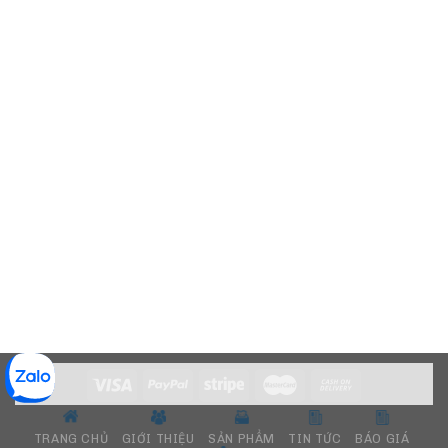
TRANG CHỦ
GIỚI THIỆU
SẢN PHẨM
TIN TỨC
BÁO GIÁ