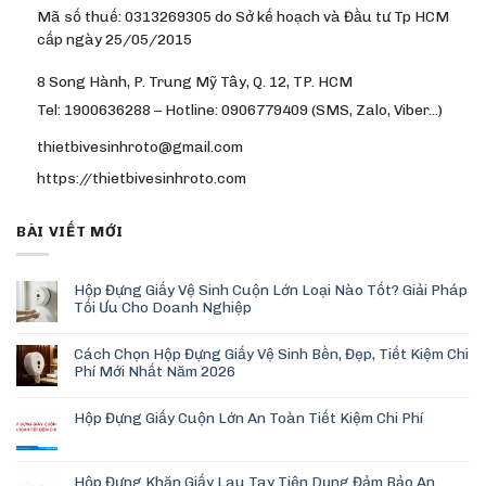
Mã số thuế: 0313269305 do Sở kế hoạch và Đầu tư Tp HCM
cấp ngày 25/05/2015
8 Song Hành, P. Trung Mỹ Tây, Q. 12, TP. HCM
Tel: 1900636288 – Hotline: 0906779409 (SMS, Zalo, Viber…)
thietbivesinhroto@gmail.com
https://thietbivesinhroto.com
BÀI VIẾT MỚI
Hộp Đựng Giấy Vệ Sinh Cuộn Lớn Loại Nào Tốt? Giải Pháp
Tối Ưu Cho Doanh Nghiệp
Cách Chọn Hộp Đựng Giấy Vệ Sinh Bền, Đẹp, Tiết Kiệm Chi
Phí Mới Nhất Năm 2026
Hộp Đựng Giấy Cuộn Lớn An Toàn Tiết Kiệm Chi Phí
Hộp Đựng Khăn Giấy Lau Tay Tiện Dụng Đảm Bảo An