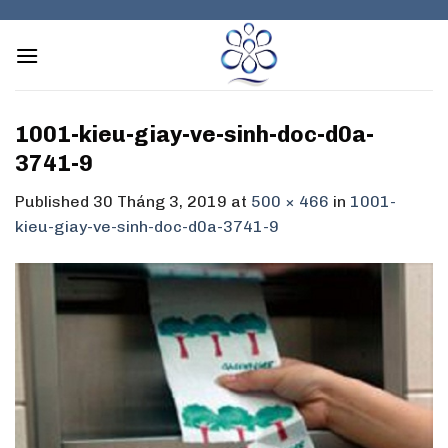
Skip
to
content
1001-kieu-giay-ve-sinh-doc-d0a-
3741-9
Published
30 Tháng 3, 2019
at
500 × 466
in
1001-
kieu-giay-ve-sinh-doc-d0a-3741-9