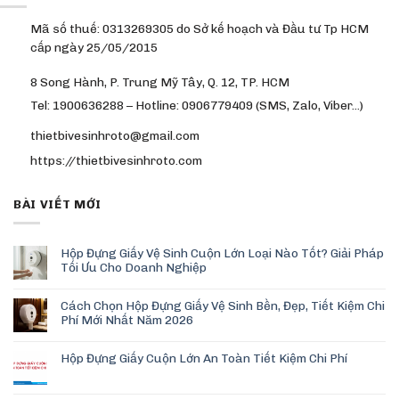
Mã số thuế: 0313269305 do Sở kế hoạch và Đầu tư Tp HCM
cấp ngày 25/05/2015
8 Song Hành, P. Trung Mỹ Tây, Q. 12, TP. HCM
Tel: 1900636288 – Hotline: 0906779409 (SMS, Zalo, Viber…)
thietbivesinhroto@gmail.com
https://thietbivesinhroto.com
BÀI VIẾT MỚI
Hộp Đựng Giấy Vệ Sinh Cuộn Lớn Loại Nào Tốt? Giải Pháp
Tối Ưu Cho Doanh Nghiệp
Cách Chọn Hộp Đựng Giấy Vệ Sinh Bền, Đẹp, Tiết Kiệm Chi
Phí Mới Nhất Năm 2026
Hộp Đựng Giấy Cuộn Lớn An Toàn Tiết Kiệm Chi Phí