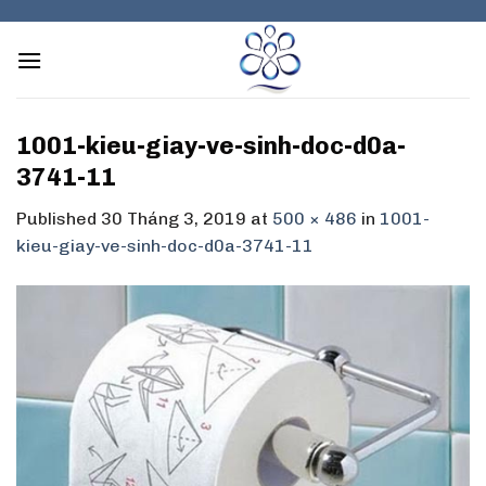
Skip
to
content
1001-kieu-giay-ve-sinh-doc-d0a-
3741-11
Published
30 Tháng 3, 2019
at
500 × 486
in
1001-
kieu-giay-ve-sinh-doc-d0a-3741-11