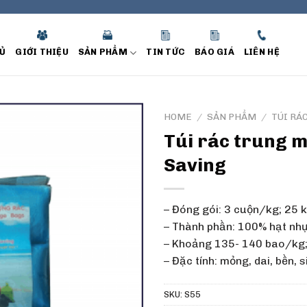
Ủ
GIỚI THIỆU
SẢN PHẨM
TIN TỨC
BÁO GIÁ
LIÊN HỆ
HOME
/
SẢN PHẨM
/
TÚI RÁ
Túi rác trung 
Saving
– Đóng gói: 3 cuộn/kg; 25 
– Thành phần: 100% hạt nh
– Khoảng 135- 140 bao/kg;
– Đặc tính: mỏng, dai, bền, s
SKU:
S55