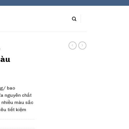
C
màu
kg/ bao
ựa nguyên chất
 nhiều màu sắc
iêu tiết kiệm