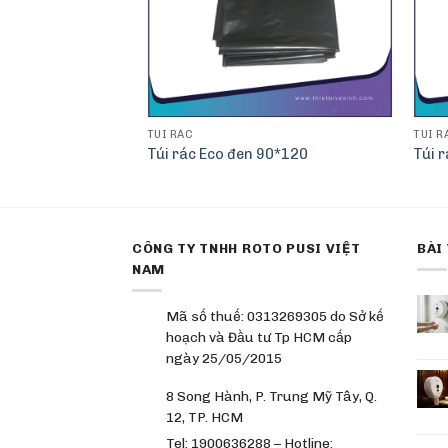
TÚI RÁC
TÚI R
 Eco
Túi rác Eco đen 90*120
Túi 
CÔNG TY TNHH ROTO PUSI VIỆT
BÀI
NAM
Mã số thuế: 0313269305 do Sở kế
hoạch và Đầu tư Tp HCM cấp
ngày 25/05/2015
8 Song Hành, P. Trung Mỹ Tây, Q.
12, TP. HCM
Tel: 1900636288 – Hotline: