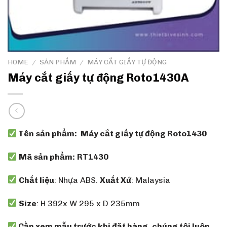
HOME
/
SẢN PHẨM
/
MÁY CẮT GIẤY TỰ ĐỘNG
Máy cắt giấy tự động Roto1430A
Tên sản phẩm:
Máy cắt giấy tự động Roto1430
Mã sản phẩm:
RT1430
Chất liệu
: Nhựa ABS.
Xuất Xứ
: Malaysia
Size
: H 392x W 295 x D 235mm
Cần xem mẫu trước khi đặt hàng, chúng tôi luôn