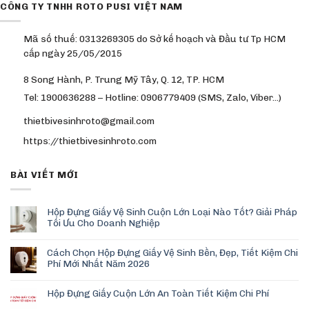
CÔNG TY TNHH ROTO PUSI VIỆT NAM
Mã số thuế: 0313269305 do Sở kế hoạch và Đầu tư Tp HCM
cấp ngày 25/05/2015
8 Song Hành, P. Trung Mỹ Tây, Q. 12, TP. HCM
Tel: 1900636288 – Hotline: 0906779409 (SMS, Zalo, Viber…)
thietbivesinhroto@gmail.com
https://thietbivesinhroto.com
BÀI VIẾT MỚI
Hộp Đựng Giấy Vệ Sinh Cuộn Lớn Loại Nào Tốt? Giải Pháp
Tối Ưu Cho Doanh Nghiệp
Cách Chọn Hộp Đựng Giấy Vệ Sinh Bền, Đẹp, Tiết Kiệm Chi
Phí Mới Nhất Năm 2026
Hộp Đựng Giấy Cuộn Lớn An Toàn Tiết Kiệm Chi Phí