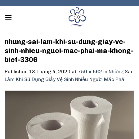
Skip
to
content
nhung-sai-lam-khi-su-dung-giay-ve-
sinh-nhieu-nguoi-mac-phai-ma-khong-
biet-3306
Published
18 Tháng 4, 2020
at
750 × 562
in
Những Sai
Lầm Khi Sử Dụng Giấy Vệ Sinh Nhiều Người Mắc Phải