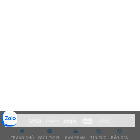
TRANG CHỦ
GIỚI THIỆU
SẢN PHẨM
TIN TỨC
BÁO GIÁ